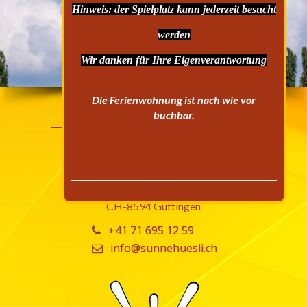
Hinweis: der Spielplatz kann jederzeit besucht
werden
Wir danken für Ihre Eigenverantwortung
Die Ferienwohnung ist nach wie vor
Adresse
buchbar.
Sunnehüsli
Paul und Margrit Bischofberger
Seeweg 20
CH-8594 Güttingen
+41 71 695 12 59
info@sunnehuesli.ch